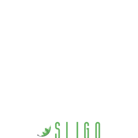
Loa
din
g...