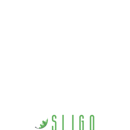
Loa
din
g...